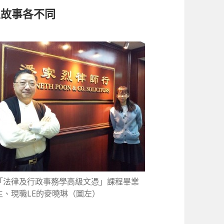
人故事各不同
「法律及行政事務學高級文憑」課程畢業
生、現職LE的麥曉琳（圖左）