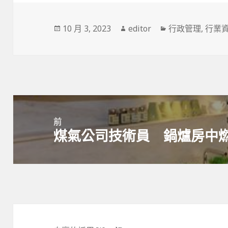
發
10 月 3, 2023
作
editor
分
行政管理
,
行業
佈
者
類
於
文
章
導
前
覽
煤氣公司技術員 鍋爐房中
上
一
篇
文
章：