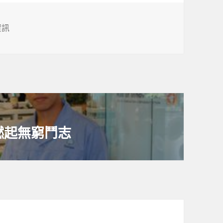
資訊
燃起無窮鬥志