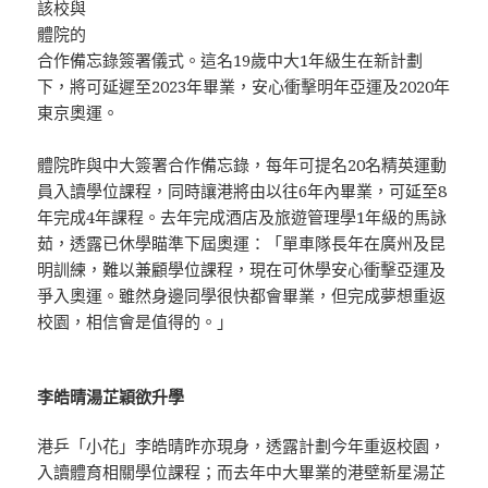
該校與
體院的
合作備忘錄簽署儀式。這名19歲中大1年級生在新計劃
下，將可延遲至2023年畢業，安心衝擊明年亞運及2020年
東京奧運。
體院昨與中大簽署合作備忘錄，每年可提名20名精英運動
員入讀學位課程，同時讓港將由以往6年內畢業，可延至8
年完成4年課程。去年完成酒店及旅遊管理學1年級的馬詠
茹，透露已休學瞄準下屆奧運：「單車隊長年在廣州及昆
明訓練，難以兼顧學位課程，現在可休學安心衝擊亞運及
爭入奧運。雖然身邊同學很快都會畢業，但完成夢想重返
校園，相信會是值得的。」
李皓晴湯芷穎欲升學
港乒「小花」李皓晴昨亦現身，透露計劃今年重返校園，
入讀體育相關學位課程；而去年中大畢業的港壁新星湯芷