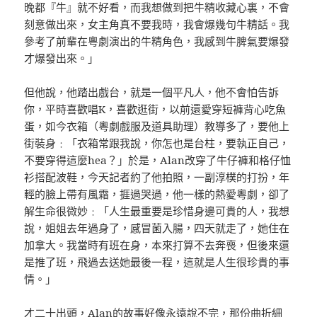
晚都『牛』就不好看，而我想做到把牛精收藏心裏，不會
刻意做出來，女主角真不要我時，我會爆幾句牛精話。我
參考了前輩在粵劇演出的牛精角色，我感到牛脾氣要爆發
才爆發出來。」
但他說，他踏出戲台，就是一個平凡人，他不會怕告訴
你，平時喜歡唱K，喜歡逛街，以前還愛穿短褲背心吃魚
蛋，如今衣箱（粵劇戲服及道具助理）教導多了，要他上
街裝身﹕「衣箱常跟我說，你怎也是台柱，要執正自己，
不要穿得這麼hea？」於是，Alan改穿了牛仔褲和格仔恤
衫搭配波鞋，今天記者約了他拍照，一副淳樸的打扮，年
輕的臉上帶有風霜，捱過哭過，他一樣的熱愛粵劇，卻了
解生命很微妙﹕「人生最重要是珍惜身邊可貴的人，我想
說，姐姐去年過身了，感冒菌入腸，四天就走了，她住在
加拿大。我當時有班在身，本來打算不去奔喪，但後來還
是推了班，飛過去送她最後一程，這就是人生很珍貴的事
情。」
才二十出頭，Alan的故事好像永遠說不完，那份曲折細