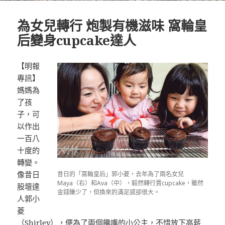
為女兒轉行 炮製有機滋味 窩輪皇
后變身cupcake達人
【明報
專訊】
媽媽為
了孩
子，可
以作出
一百八
十度的
轉變。
像昔日
昔日的「窩輪皇后」郭小菱，去年為了兩名女兒
Maya（右）和Ava（中），毅然轉行賣cupcake，雖然
股壇達
金錢賺少了，但換來的滿足感卻很大。
人郭小
菱
（Shirley），便為了兩個饞嘴的小公主，不惜放下高薪