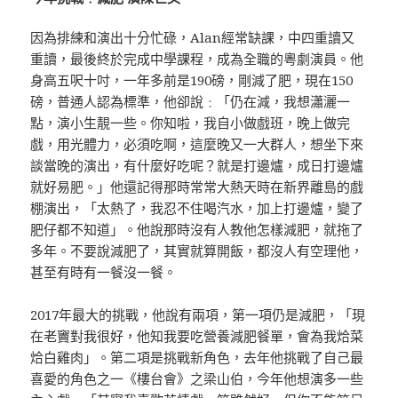
因為排練和演出十分忙碌，Alan經常缺課，中四重讀又
重讀，最後終於完成中學課程，成為全職的粵劇演員。他
身高五呎十吋，一年多前是190磅，剛減了肥，現在150
磅，普通人認為標準，他卻說﹕「仍在減，我想瀟灑一
點，演小生靚一些。你知啦，我自小做戲班，晚上做完
戲，用光體力，必須吃啊，這麼晚又一大群人，想坐下來
談當晚的演出，有什麼好吃呢？就是打邊爐，成日打邊爐
就好易肥。」他還記得那時常常大熱天時在新界離島的戲
棚演出，「太熱了，我忍不住喝汽水，加上打邊爐，變了
肥仔都不知道」。他說那時沒有人教他怎樣減肥，就拖了
多年。不要說減肥了，其實就算開飯，都沒人有空理他，
甚至有時有一餐沒一餐。
2017年最大的挑戰，他說有兩項，第一項仍是減肥，「現
在老竇對我很好，他知我要吃營養減肥餐單，會為我烚菜
烚白雞肉」。第二項是挑戰新角色，去年他挑戰了自己最
喜愛的角色之一《樓台會》之梁山伯，今年他想演多一些