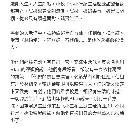
戲如人生，人生如戲，小伙子小小年紀生活歷練甜酸苦辣
都有齊，試過跟着父親流浪，試過一邊辦喪事一邊趕去戲
棚，從來只有積極面對，踏實生活。
粵劇的大老倌中，譚穎倫超迷白雪仙、任劍輝、梅雪詩、
堂哥（林錦堂）、阮兆輝、賽麒麟……是他的永遠戲迷情
人。
愛他們經驗老到，有自己一套，充滿生活味。英文名也叫
Alan的譚穎倫說，他們身段好看，卻沒有一套依樣葫蘆
的規範﹕「他們的關目更厲害，麥炳榮有別於任姐，任姐
有別於林錦堂。麥炳榮雙眼可以瞪得很大，任姐斯文淡定
咁又做完一台戲；他們的舉手投足，都很有生活的味道，
一切源於生活。」這由年輕的Alan說來，別有一番意
味，因為演過生旦淨末丑（小生花旦武生老角丑角）不同
行當，逐漸積累經驗，像他們這樣出身的大戲藝人已很稀
少了。