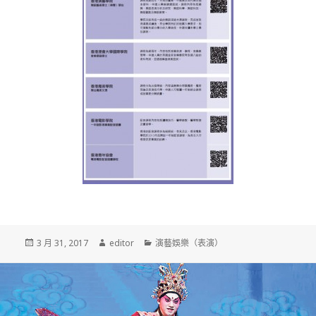
發
3 月 31, 2017
作
editor
分
演藝娛樂（表演）
佈
者
類
於