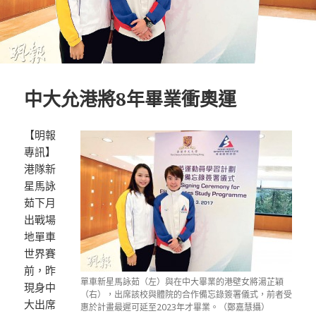
中大允港將8年畢業衝奧運
【明報
專訊】
港隊新
星馬詠
茹下月
出戰場
地單車
世界賽
前，昨
單車新星馬詠茹（左）與在中大畢業的港壁女將湯芷穎
現身中
（右），出席該校與體院的合作備忘錄簽署儀式，前者受
大出席
惠於計畫最遲可延至2023年才畢業。（鄭嘉慧攝）