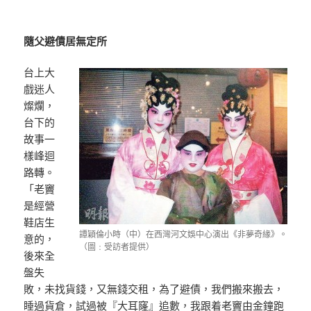
隨父避債居無定所
台上大
戲迷人
燦爛，
台下的
故事一
樣峰迴
路轉。
「老竇
是經營
鞋店生
譚穎倫小時（中）在西灣河文娛中心演出《非夢奇緣》。
意的，
（圖﹕受訪者提供）
後來全
盤失
敗，未找貨錢，又無錢交租，為了避債，我們搬來搬去，
睡過貨倉，試過被『大耳窿』追數，我跟着老竇由金鐘跑