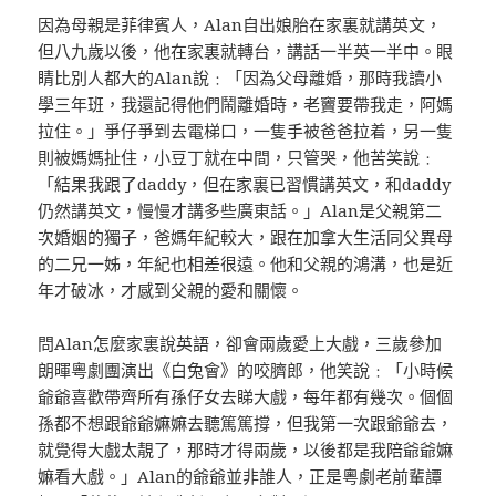
因為母親是菲律賓人，Alan自出娘胎在家裏就講英文，
但八九歲以後，他在家裏就轉台，講話一半英一半中。眼
睛比別人都大的Alan說﹕「因為父母離婚，那時我讀小
學三年班，我還記得他們鬧離婚時，老竇要帶我走，阿媽
拉住。」爭仔爭到去電梯口，一隻手被爸爸拉着，另一隻
則被媽媽扯住，小豆丁就在中間，只管哭，他苦笑說﹕
「結果我跟了daddy，但在家裏已習慣講英文，和daddy
仍然講英文，慢慢才講多些廣東話。」Alan是父親第二
次婚姻的獨子，爸媽年紀較大，跟在加拿大生活同父異母
的二兄一姊，年紀也相差很遠。他和父親的鴻溝，也是近
年才破冰，才感到父親的愛和關懷。
問Alan怎麼家裏說英語，卻會兩歲愛上大戲，三歲參加
朗暉粵劇團演出《白兔會》的咬臍郎，他笑說﹕「小時候
爺爺喜歡帶齊所有孫仔女去睇大戲，每年都有幾次。個個
孫都不想跟爺爺嫲嫲去聽篤篤撐，但我第一次跟爺爺去，
就覺得大戲太靚了，那時才得兩歲，以後都是我陪爺爺嫲
嫲看大戲。」Alan的爺爺並非誰人，正是粵劇老前輩譚