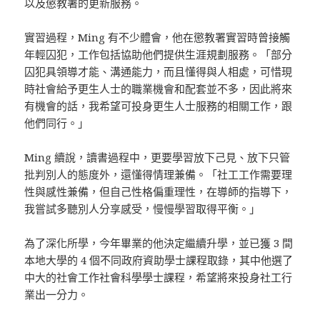
以及懲教署的更新服務。
實習過程，Ming 有不少體會，他在懲教署實習時曾接觸
年輕囚犯，工作包括協助他們提供生涯規劃服務。「部分
囚犯具領導才能、溝通能力，而且懂得與人相處，可惜現
時社會給予更生人士的職業機會和配套並不多，因此將來
有機會的話，我希望可投身更生人士服務的相關工作，跟
他們同行。」
Ming 續說，讀書過程中，更要學習放下己見、放下只管
批判別人的態度外，還懂得情理兼備。「社工工作需要理
性與感性兼備，但自己性格偏重理性，在導師的指導下，
我嘗試多聽別人分享感受，慢慢學習取得平衡。」
為了深化所學，今年畢業的他決定繼續升學，並已獲 3 間
本地大學的 4 個不同政府資助學士課程取錄，其中他選了
中大的社會工作社會科學學士課程，希望將來投身社工行
業出一分力。