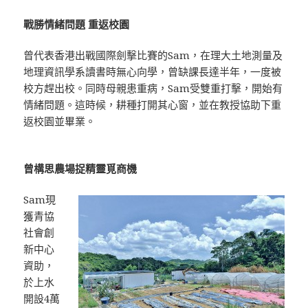
戰勝情緒問題 重返校園
曾代表香港出戰國際劍擊比賽的Sam，在理大土地測量及
地理資訊學系讀書時無心向學，曾缺課長達半年，一度被
校方趕出校。同時母親患重病，Sam受雙重打擊，開始有
情緒問題。這時候，耕種打開其心窗，並在教授協助下重
返校園並畢業。
曾構思農場捉精靈覓商機
Sam現
獲青協
社會創
新中心
資助，
於上水
開設4萬