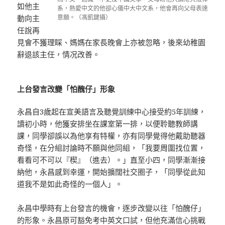
如他主
系，熱愛中文的他卻心儀中大中文系，他會再向父母表達
動向主
意願。（馮凱鍵攝）
任說再
見會不獲理睬、媽媽在家長晚會上亦被忽略，後來幼稚園
辭退該主任，情况改善。
上台發言改變「怕醜仔」形象
永昌自3歲起在宣美語言及聽覺訓練中心接受約5年訓練，
讀初小時，他獲安排坐在課室第一排，以便聆聽教師講
課，同學卻誤以為他享有特權，亦有同學覺得他戴助聽器
奇怪，在分組討論時不願與他同組，「我要周圍找位置，
看看可不可以『楔』（進去）。」直至小四，同學漸漸接
納他，永昌感到幸運，開始擴闊社交圈子，「同學從此知
道我不是如此奇怪的一個人」。
永昌中學時有上台發言的機會，逐步改變以往「怕醜仔」
的形象。永昌原可豁免考中英文口試，但他充滿信心挑戰