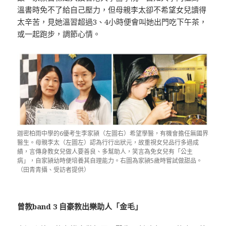
溫書時免不了給自己壓力，但母親李太卻不希望女兒讀得
太辛苦，見她溫習超過3、4小時便會叫她出門吃下午茶，
或一起跑步，調節心情。
迦密柏雨中學的6優考生李家潁（左圖右）希望學醫，有機會擔任無國界
醫生。母親李太（左圖左）認為行行出狀元，故重視女兒品行多過成
績，言傳身教女兒做人要善良、多幫助人，笑言為免女兒有「公主
病」，自家潁幼時便培養其自理能力。右圖為家潁5歲時嘗試做甜品。
（田青青攝、受訪者提供）
曾教band 3 自豪教出樂助人「金毛」