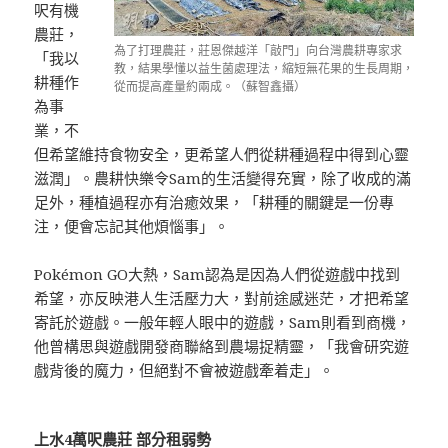
呎有機
農莊，
為了打理農莊，莊恩傑越洋「敲門」向台灣農耕專家求
「我以
教，結果學懂以益生菌處理法，縮短無花果的生長周期，
耕種作
從而提高產量約兩成。（蘇智鑫攝）
為事
業，不
但希望維持食物安全，更希望人們從耕種過程中得到心靈
滋潤」。農耕快樂令Sam的生活變得充實，除了收成的滿
足外，種植過程亦有治癒效果，「耕種的關鍵是一份專
注，便會忘記其他煩惱事」。
Pokémon GO大熱，Sam認為是因為人們從遊戲中找到
希望，亦反映港人生活壓力大，對前途感迷茫，才把希望
寄託於遊戲。一般年輕人眼中的遊戲，Sam則看到商機，
他曾構思與遊戲開發商聯絡到農場捉精靈，「我會研究遊
戲背後的魔力，但絕對不會被遊戲牽着走」。
上水4萬呎農莊 部分租弱勢