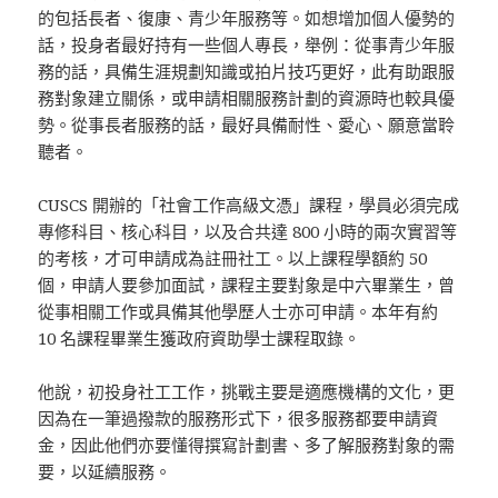
的包括長者、復康、青少年服務等。如想增加個人優勢的
話，投身者最好持有一些個人專長，舉例：從事青少年服
務的話，具備生涯規劃知識或拍片技巧更好，此有助跟服
務對象建立關係，或申請相關服務計劃的資源時也較具優
勢。從事長者服務的話，最好具備耐性、愛心、願意當聆
聽者。
CUSCS 開辦的「社會工作高級文憑」課程，學員必須完成
專修科目、核心科目，以及合共達 800 小時的兩次實習等
的考核，才可申請成為註冊社工。以上課程學額約 50
個，申請人要參加面試，課程主要對象是中六畢業生，曾
從事相關工作或具備其他學歷人士亦可申請。本年有約
10 名課程畢業生獲政府資助學士課程取錄。
他說，初投身社工工作，挑戰主要是適應機構的文化，更
因為在一筆過撥款的服務形式下，很多服務都要申請資
金，因此他們亦要懂得撰寫計劃書、多了解服務對象的需
要，以延續服務。