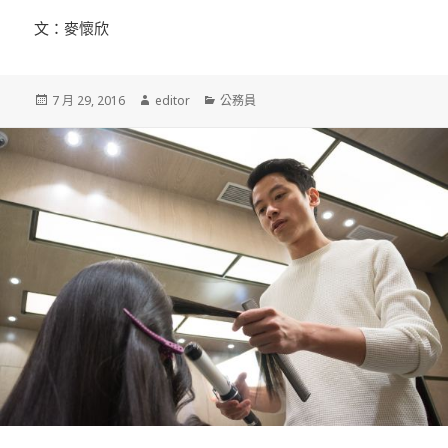
文：麥懷欣
發
7 月 29, 2016
作
editor
分
公務員
佈
者
類
於