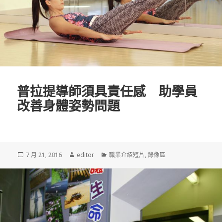
普拉提導師須具責任感 助學員
改善身體姿勢問題
發
7 月 21, 2016
作
editor
分
職業介紹短片
,
錄像區
佈
者
類
於