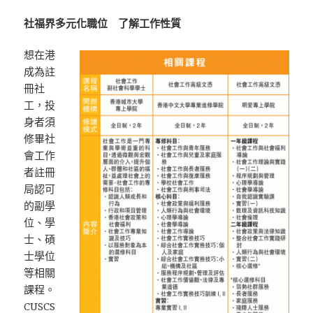
社福界多元化職位 了解工作性質
想在港
成為註
冊社
工，投
身者須
修畢社
會工作
者註冊
局認可
的副學
位、學
士、碩
士學位
等相關
課程。
CUSCS