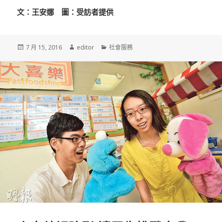
文：王安娜 圖：受訪者提供
發
7 月 15, 2016
作
editor
分
社會服務
佈
者
類
於