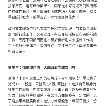
選修科則包括：公共行政管理導論、公務員 (文職) 實務及
投考準備，還有延伸數學。「同學從中可認識不同政府部
門的運作概念，投考準備如面試技巧、模擬考試等；以及
學習統計概念、數學公式，以增強運算能力。」
政府文書職系中包括文書主任和文書助理，前者負責政府
部門的行政工作、文書處理，有些亦包括接見市民的前線
工作，因應不同部門而定。至於後者則以支援性工作為
主，如辦公室運作、書信來往、文件等工作，學歷要求是
中四畢業。
畢業生：進修增自信 入職政府文職為目標
從事了十多年文職工作的楊慧玲，今年剛以成年學員身分
完成 CICE 毅進「公務員 (文職) 實務」。她指自己雖擁有
多年工作經驗，如文書處理、人事入職、以及財務會計等
方面，但礙於學歷關係，在晉升方面始終有一定限制。為
了增加事業發展機會，她決心修讀毅進，希望日後找一份