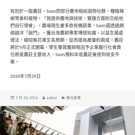
有別於一般農莊，Sam把部分農地租給弱勢社群，種植辣
椒等香料植物，「我提供農地與技術，實踐方面則交給他
們自行領會」。農場現生產多款有機蔬果，Sam還透過網
絡越洋「敲門」，獲台灣農耕專家傳授知識，以益生菌處
理法，縮短無花果生長周期，從而提高產量約兩成。農莊
將於9月正式開幕，學生導賞團與租田予企業履行社會責
任將是農莊主要收入，Sam預料年底農莊會達到收支平
衡。
2016年7月29日
發
7 月 29, 2016
作
editor
分
陽光故事
佈
者
類
於