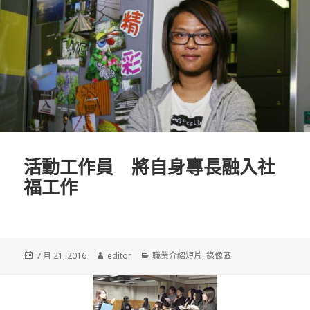
活動工作員 將自身專長融入社
福工作
發
7 月 21, 2016
作
editor
分
職業介紹短片
,
錄像區
佈
者
類
於