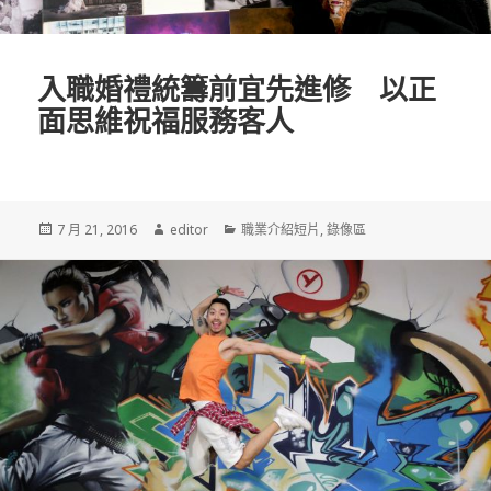
入職婚禮統籌前宜先進修 以正
面思維祝福服務客人
發
7 月 21, 2016
作
editor
分
職業介紹短片
,
錄像區
佈
者
類
於