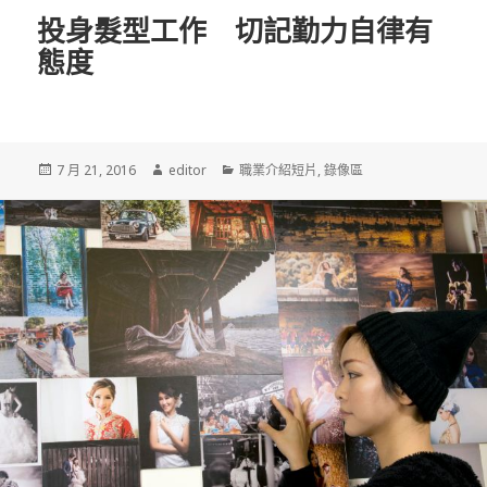
投身髮型工作 切記勤力自律有
態度
發
7 月 21, 2016
作
editor
分
職業介紹短片
,
錄像區
佈
者
類
於