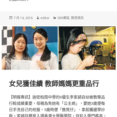
發
7 月 14, 2016
作
editor
分
SEN專區
,
教育資訊
佈
者
類
於
女兒獲佳績 教師媽媽更重品行
【明報專訊】迦密柏雨中學的6優生李家潁自幼被教導品
行較成績重要，母親為免她有「公主病」，要她3歲便每
日手洗自己的校服，5歲時便「擔凳仔」、拿起鑊鏟學炒
飯。家潁目標是入讀香港大學醫學院，自知入學門檻高，