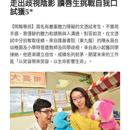
走出歧視陰影 讀唇生挑戰自我口
試獲5*
【明報專訊】兩名有嚴重聽力障礙的文憑試考生，不需用
手語、靠僅餘的聽力和讀唇與人溝通，對答如流，在文憑
試中分別奪取佳績。來自匯基書院（東九龍）的陳永昌在
幼稚園及小學時曾遭教師及同學歧視，幸自高小起獲同學
接納，他逐漸建立自信、成績名列前茅，期望未來的工作
能「以笑容帶來笑容，以生命影響生命」。