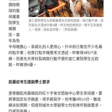
摘除眼
球的聖
保羅書
皇仁書院學生丘鈞銘雖患先天脊柱裂病，致行動不便，但
院學生
仍能在文憑試中奪6優。昨天他拒絕受訪，惟不忘多謝家
楊展
人、老師、朋友及同學。（李紹昌攝）
匡，當
年為免
令母親擔心，承諾比別人更用心，升中前已看完不少名著
的點字書；他靠打點字機應考文憑試，昨奪得4科5*佳
績。而患先天脊柱裂病致行動不便的皇仁書院學生丘鈞
銘，昨奪得6優。
肌萎症考生達副學士要求
患脊髓肌肉萎縮症的紅十字會甘迺迪中心學生梁培健，要
將筆固定在手腕處，用手腕寫字。他考獲6科13分，雖成
績未如預期，但達到城市大學副學士的有條件取錄要求，
仍感到高興。