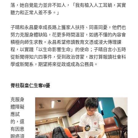
落，她自覺能力並非不如人，「我有植入人工耳蝸，其實
聽力和正常人差不多。」
子晴和永昌慶幸成長路上獲家人扶持、同喜同憂，他們也
努力克服身體缺陷，花更多時間溫習，如遇不懂的內容會
積極向師生求教。永昌希望修讀教育文憑或浸大傳理課
程，以實踐「以生命影響生命」的使命；子晴自言小五時
從新聞得知六四事件，受到政治啓蒙，故打算報讀社會科
學或新聞系，期望將來從政或成為公務員。
脊柱裂皇仁生奪6優
克服身
體障礙
應試
的，還
有因患
眼癌須