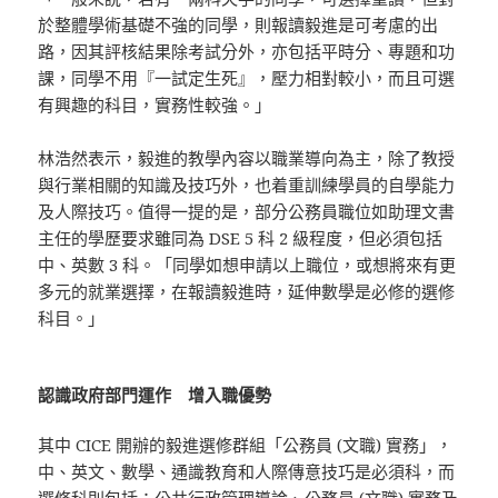
於整體學術基礎不強的同學，則報讀毅進是可考慮的出
路，因其評核結果除考試分外，亦包括平時分、專題和功
課，同學不用『一試定生死』，壓力相對較小，而且可選
有興趣的科目，實務性較強。」
林浩然表示，毅進的教學內容以職業導向為主，除了教授
與行業相關的知識及技巧外，也着重訓練學員的自學能力
及人際技巧。值得一提的是，部分公務員職位如助理文書
主任的學歷要求雖同為 DSE 5 科 2 級程度，但必須包括
中、英數 3 科。「同學如想申請以上職位，或想將來有更
多元的就業選擇，在報讀毅進時，延伸數學是必修的選修
科目。」
認識政府部門運作 增入職優勢
其中 CICE 開辦的毅進選修群組「公務員 (文職) 實務」，
中、英文、數學、通識教育和人際傳意技巧是必須科，而