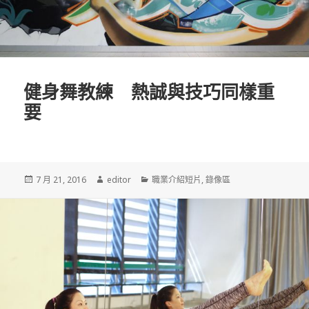
健身舞教練 熱誠與技巧同樣重
要
發
7 月 21, 2016
作
editor
分
職業介紹短片
,
錄像區
佈
者
類
於