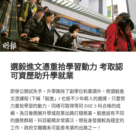
選毅進文憑重拾學習動力 考取認
可資歷助升學就業
即使公開試失手，升學路除了副學位和重讀外，修讀毅進
文憑課程 (下稱「毅進」) 也是不少年輕人的選擇，只要努
力重拾學習的動力，同樣可取得等同 DSE 5 科合格的成
績，為日後開展升學或就業出路打穩根基。毅進設有不同
的選修群組，科目範疇非常廣泛，想投身發展較為穩定的
工作，政府文職職系可能是考慮的出路之一！