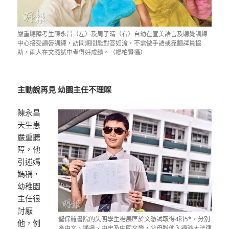
嚴重聽障考生陳永昌（左）及周子晴（右）自幼在宣美語言及聽覺訓練
中心接受讀唇訓練，訪問期間能對答如流，不需做手語或靠翻譯員協
助，兩人在文憑試中考得好成績。（楊柏賢攝）
主動說再見 幼園主任不理睬
陳永昌
天生患
嚴重聽
障，他
引述媽
媽稱，
幼稚園
主任很
討厭
聖保羅書院的失明學生楊展匡於文憑試取得4科5*，分別
他，例
為中文、通識、中史及中國文學，父母盼他入讀港大法律