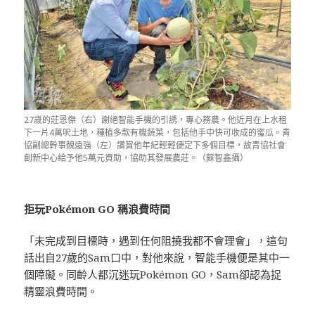
27歲的莊恩傑（右）謝絕智能手機的引誘，專心務農。他近月在上水租
下一片4萬呎土地，種植多款有機蔬菜，包括他手中快可收成的蜜瓜。青
協副總幹事魏遠強（左）讚賞他年紀輕輕便定下多個目標，故青協社會
創新中心給予他5萬元資助，協助其發展農莊。（蘇智鑫攝）
拒玩Pokémon GO 稱浪費時間
「未完成到目標時，遇到任何阻撓我都不會理會」，這句
話出自27歲的Sam口中，對他來說，智能手機便是其中一
個障礙。同齡人都沉迷玩Pokémon GO，Sam卻認為捉
精靈浪費時間。