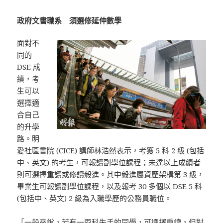
政府文書職系 須選修延伸數學
面對不
同的
DSE 成
績，考
生可以
選擇適
合自己
的升學
路。明
愛社區書院 (CICE) 講師林浩然表示，考獲 5 科 2 級 (包括
中、英文) 的考生，可報讀副學位課程；未達以上成績者
則可選擇重讀或修讀毅進。其中毅進屬資歷架構第 3 級，
畢業生可報讀副學位課程，以及報考 30 多個以 DSE 5 科
(包括中、英文) 2 級為入職學歷的公務員職位。
「一般來說，若有一兩科失手的同學，可選擇重讀，但對