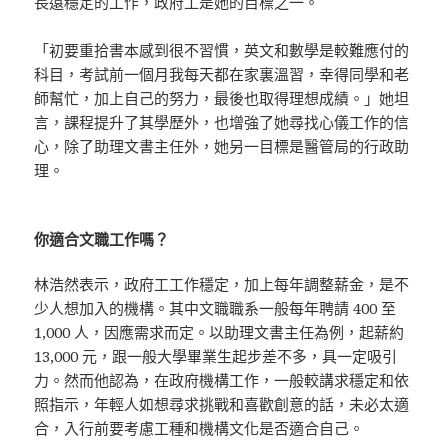
長遠穩定的工作，政府工是她的目標之一。
「初要重拾書本感到很不習慣，英文和數學是較難應付的
科目，考試前一個月我每天都在家裏溫習，幸得同學和老
師幫忙，加上自己的努力，最後也取得理想成績。」她坦
言，課程提升了其學歷外，也增強了她尋找心儀工作的信
心，除了助理文書主任外，她另一目標是醫管局的行政助
理。
你適合文職工作嗎？
林浩然表示，政府工工作穩定，加上每年調整薪金，是不
少人想加入的機構。其中文職職系一般每年聘請 400 至
1,000 人，因應需求而定。以助理文書主任為例，起薪約
13,000 元，跟一般大學畢業生起步差不多，具一定吸引
力。然而他認為，在政府機構工作，一般較講求穩定和依
照指示，年輕人如想尋求挑戰和喜歡創意的話，未必太適
合，入行前要考慮工種和機構文化是否適合自己。