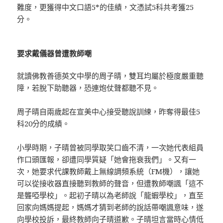
難度，更獲得中文口語5*的佳績，文憑試5科共考獲25
分。
要求戴儀器曾遭教師嘲
就讀佛教善德英文中學的周子晴，雙耳均屬於極度嚴重聽
障，若脫下助聽器，恐連炮仗聲都聽不見。
周子晴自兩歲起在宣美中心接受聽說訓練，昨奪得最佳5
科20分的成績。
小學時期，子晴曾被同學取笑口齒不清，一次她代表組員
作口頭匯報，卻遭同學質疑「她會拖衰我們」。又有一
次，她要求代課教師戴上無線調頻系統（FM機），讓她
可以從接收器直接聽到教師的聲音，但遭教師嘲諷「這不
是聾啞學校」。起初子晴以為老師說「龍蝦學校」，直至
回家向媽媽提起，媽媽才猜到老師的說話帶嘲諷意味，遂
向學校投訴，最終教師向子晴道歉。子晴坦言當時心情低