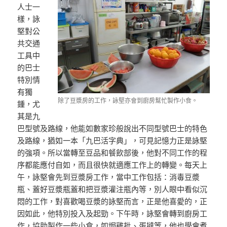
人士一
樣，詠
堅對公
共交通
工具中
的巴士
特別情
有獨
除了豆漿房的工作，詠堅亦會到廚房幫忙製作小食。
鍾，尤
其是九
巴型號及路線，他能如數家珍般說出不同型號巴士的特色
及路線，猶如一本「九巴活字典」，可見記憶力正是詠堅
的強項。所以當轉至豆品和餐飲部後，他對不同工作的程
序都能應付自如，而且很快就適應工作上的轉變。每天上
午，詠堅會先到豆漿房工作，當中工作包括：消毒豆漿
瓶、蓋好豆漿瓶蓋和把豆漿灌注瓶內等，別人眼中看似沉
悶的工作，對喜歡喝豆漿的詠堅而言，正是他喜愛的，正
因如此，他特別投入及起勁。下午時，詠堅會轉到廚房工
作，協助製作一些小食，如焗雞批、蛋撻等，他也學會煮