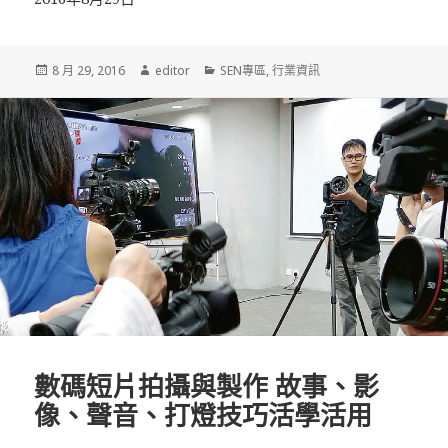
發
8 月 29, 2016
作
editor
分
SEN專區
,
行業資訊
佈
者
類
於
數碼短片拍攝與製作 故事、影
像、聲音、打燈技巧活學活用