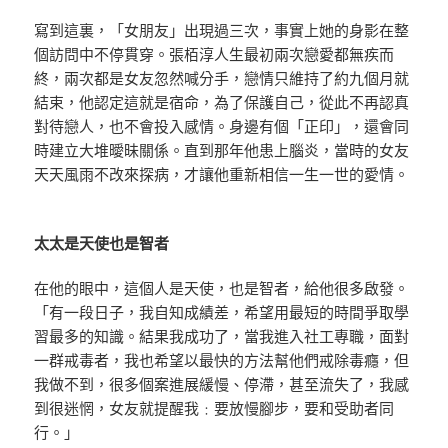
寫到這裏，「女朋友」出現過三次，事實上她的身影在整
個訪問中不停貫穿。張栢淳人生最初兩次戀愛都無疾而
終，兩次都是女友忽然喊分手，戀情只維持了約九個月就
結束，他認定這就是宿命，為了保護自己，從此不再認真
對待戀人，也不會投入感情。身邊有個「正印」，還會同
時建立大堆曖昧關係。直到那年他患上腦炎，當時的女友
天天風雨不改來探病，才讓他重新相信一生一世的愛情。
太太是天使也是智者
在他的眼中，這個人是天使，也是智者，給他很多啟發。
「有一段日子，我自知成績差，希望用最短的時間爭取學
習最多的知識。結果我成功了，當我進入社工專職，面對
一群戒毒者，我也希望以最快的方法幫他們戒除毒癮，但
我做不到，很多個案進展緩慢、停滯，甚至流失了，我感
到很迷惘，女友就提醒我﹕要放慢腳步，要和受助者同
行。」