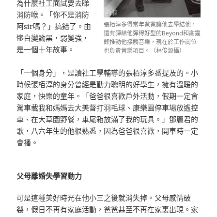
為什麼社工面試要去睇
消防喉。「你不是消防
張栢淳多得當年爸爸讓他去學結他，
阿sir嗎？」搞錯了。由
還有彈結他彈得好型的Beyond和謝霆
慘白變黝黑，弱變強，
鋒推動他接觸音樂，現在於工作崗位
是一個十年故事。
也負責音樂項目。（林俊源攝）
「一個身分」，是讀社工學輔導的張栢淳多番提及的。小
時候張栢淳的身分曾經是勤力聰明的好學生，擁有溫暖的
家庭，快樂的童年。「爸爸很喜歡戶外活動，假期一定會
駕車載我和媽媽去大美督打羽毛球、康樂園停車場放遙控
車、在大草園野餐，車尾箱放滿了我的玩具。」鄧麗君的
歌，八六年生的他很熟悉，因為爸爸很喜歡，開車時一定
會播。
父母離婚失學習動力
可是這種美好時光在他小三之後就消失掉。父母感情破
裂，假日不再有家庭活動，爸爸甚至不再在家裏出現。家