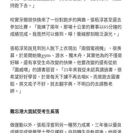
持跑下去。」
咬實牙關很快換來了一份對跑步的興趣，張栢淳甚至還去
參加比賽。「我練了兩年，那場十公里的賽事以65分鐘的
成績完成。我竟然可以做到，嘩！衝線那刻眼泛淚光。」
張栢淳笑說見到別人脫下上衣現出「兩個電視機」，很羨
慕，於是開始做gym、游水、獨木舟，其實他為的不僅是
好睇，還有享受生命改變的快樂。他要改變的還有從前
「圍威喂」的讀書惡習。「21年來我從未認真讀過書，很
希望好好學習，於是每天下課不再去唱K，而是跑去圖書
館，英文底子不好，就去翻字典，不明白的去請教老
師。」
難忘港大面試受考生奚落
做運動以外，張栢淳嘗到另一種努力成果，三年後以優良
成績完成榮譽學士學位課程。自扭轉生命軌道後，他很渴