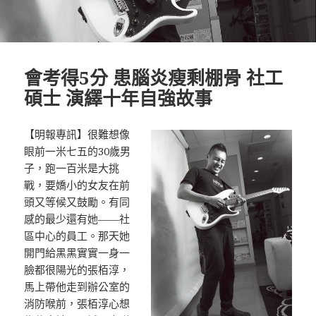
會考得5分 患腦炎瘦剩棚骨 社工
碩士 演繹十年自強故事
【明報專訊】很難想像
眼前一米七五的30歲男
子，跑一百米是大挑
戰，要嬌小的女友在前
頭又等候又鼓勵。有同
感的最少還有她——社
區中心的員工。那天她
開門給黑黑實實一身一
臉都很陽光的張栢淳，
馬上帶他走到辦公室的
消防喉前，張栢淳心想