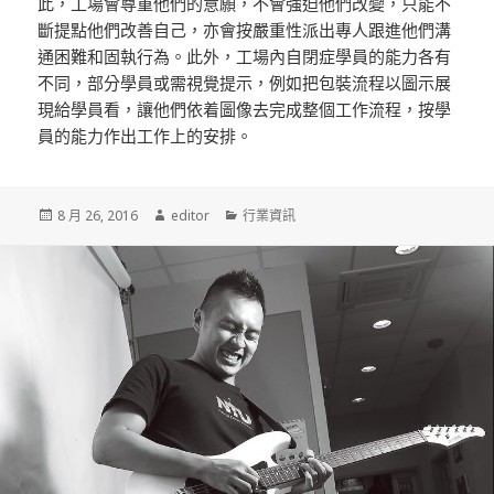
此，工場會尊重他們的意願，不會強迫他們改變，只能不
斷提點他們改善自己，亦會按嚴重性派出專人跟進他們溝
通困難和固執行為。此外，工場內自閉症學員的能力各有
不同，部分學員或需視覺提示，例如把包裝流程以圖示展
現給學員看，讓他們依着圖像去完成整個工作流程，按學
員的能力作出工作上的安排。
發
8 月 26, 2016
作
editor
分
行業資訊
佈
者
類
於