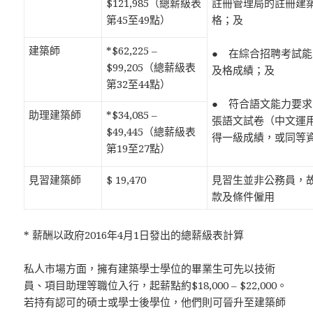
$121,985（總薪級表
註冊管理局的註冊建
第45至49點）
格；及
建築師
*$62,225 –
● 在綜合招聘考試
$99,205（總薪級表
及格成績；及
第32至44點）
● 符合語文能力要
助理建築師
*$34,085 –
張語文試卷（中文運
$49,445（總薪級表
得一級成績，或同等
第19至27點）
見習建築師
$ 19,470
見習生並非公務員，
款及條件僱用
* 薪酬以政府2016年4月1日發出的總薪級表計算
私人市場方面，擁有建築學士學位的畢業生可先以技術
員、項目助理等職位入行，起薪點約$18,000 – $22,000。
若持有認可的碩士或學士後學位，他們則可晉升至建築師