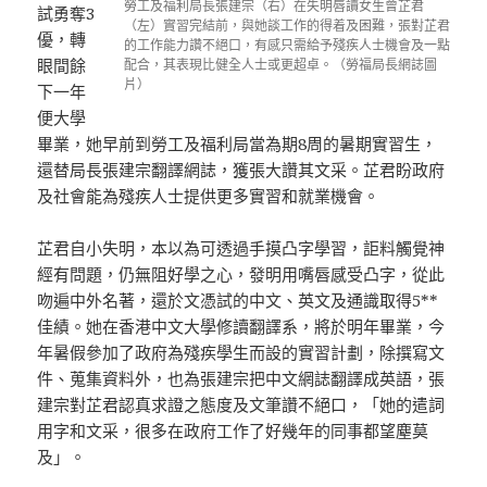
勞工及福利局長張建宗（右）在失明唇讀女生曾芷君
試勇奪3
（左）實習完結前，與她談工作的得着及困難，張對芷君
優，轉
的工作能力讚不絕口，有感只需給予殘疾人士機會及一點
眼間餘
配合，其表現比健全人士或更超卓。（勞福局長網誌圖
片）
下一年
便大學
畢業，她早前到勞工及福利局當為期8周的暑期實習生，
還替局長張建宗翻譯網誌，獲張大讚其文采。芷君盼政府
及社會能為殘疾人士提供更多實習和就業機會。
芷君自小失明，本以為可透過手摸凸字學習，詎料觸覺神
經有問題，仍無阻好學之心，發明用嘴唇感受凸字，從此
吻遍中外名著，還於文憑試的中文、英文及通識取得5**
佳績。她在香港中文大學修讀翻譯系，將於明年畢業，今
年暑假參加了政府為殘疾學生而設的實習計劃，除撰寫文
件、蒐集資料外，也為張建宗把中文網誌翻譯成英語，張
建宗對芷君認真求證之態度及文筆讚不絕口，「她的遣詞
用字和文采，很多在政府工作了好幾年的同事都望塵莫
及」。