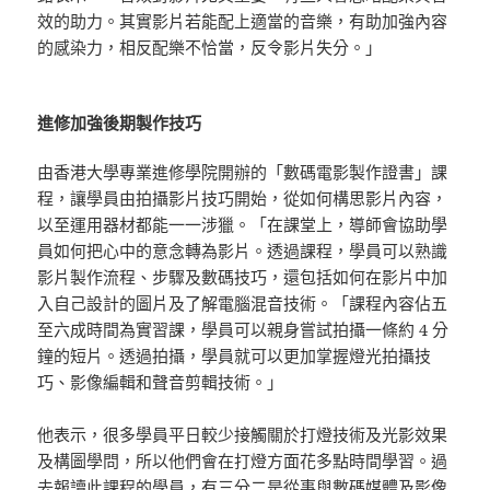
效的助力。其實影片若能配上適當的音樂，有助加強內容
的感染力，相反配樂不恰當，反令影片失分。」
進修加強後期製作技巧
由香港大學專業進修學院開辦的「數碼電影製作證書」課
程，讓學員由拍攝影片技巧開始，從如何構思影片內容，
以至運用器材都能一一涉獵。「在課堂上，導師會協助學
員如何把心中的意念轉為影片。透過課程，學員可以熟識
影片製作流程、步驟及數碼技巧，還包括如何在影片中加
入自己設計的圖片及了解電腦混音技術。「課程內容佔五
至六成時間為實習課，學員可以親身嘗試拍攝一條約 4 分
鐘的短片。透過拍攝，學員就可以更加掌握燈光拍攝技
巧、影像編輯和聲音剪輯技術。」
他表示，很多學員平日較少接觸關於打燈技術及光影效果
及構圖學問，所以他們會在打燈方面花多點時間學習。過
去報讀此課程的學員，有三分二是從事與數碼媒體及影像