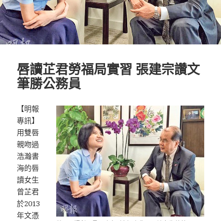
唇讀芷君勞福局實習 張建宗讚文
筆勝公務員
【明報
專訊】
用雙唇
親吻過
浩瀚書
海的唇
讀女生
曾芷君
於2013
年文憑