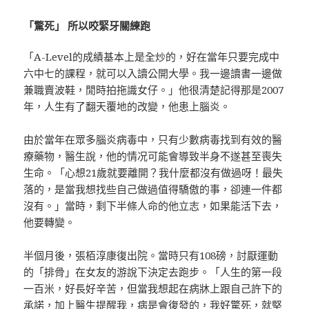
「驚死」 所以咬緊牙關練跑
「A-Level的成績基本上是全炒的，好在當年只要完成中
六中七的課程，就可以入讀公開大學。我一邊讀書一邊做
兼職賣波鞋，閒時拍拖識女仔。」他很清楚記得那是2007
年，人生有了翻天覆地的改變，他患上腦炎。
由於當年在眾多腦炎病毒中，只有少數病毒找到有效的醫
療藥物，醫生說，他的情况可能會導致半身不遂甚至喪失
生命。「心想21歲就要離開？我什麼都沒有做過呀！最失
落的，是當我想找些自己做過值得驕傲的事，卻連一件都
沒有。」當時，剩下半條人命的他立志，如果能活下去，
他要轉變。
半個月後，張栢淳康復出院。當時只有108磅，討厭運動
的「排骨」在女友的游說下決定去跑步。「人生的第一段
一百米，好長好辛苦，但當我想起在病牀上跟自己許下的
承諾，加上醫生提醒我，病是會復發的，我好驚死，就堅