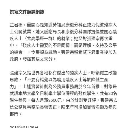
撰寫文件翻譯網誌
芷君稱，最開心是知道勞福局康復分科正致力促進殘疾人
士公開就業，她又感謝局長和康復分科團隊提倡並關心殘
疾人士（尤高學歷一群）的就業；她又對張建宗再次重
申，「殘疾人士需要的不是同情，而是理解、支持及公平
的機會」，令張頗為感動。張建宗稱希望芷君畢業後加入
政府，發揮其語文天分。
張建宗又指世界各地都有傑出的殘疾人士，呼籲僱主改變
思維，「不要有錯覺以為聘用殘疾人士等於降低生產
力」。上述實習計劃為公務員事務局於今年首推，對象是
就讀本地大學全日制學士學位課程的殘疾學生，共有20名
學生參與，每人月薪9600元，由於計劃受好評，張建宗去
信公務員事務局長張雲正，盼來年可增加實習名額及參與
部門。
2016年8月29日