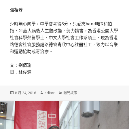
張栢淳
少時無心向學，中學會考得5分，只愛夾band唱K和拍
拖，21歲大病後人生觀改變，努力讀書。為香港公開大學
社會科學榮譽學士、中文大學社會工作系碩士，現為香港
路德會社會服務處路德會青欣中心註冊社工，致力以音樂
和運動協助戒毒治療。
文：劉倩瑜
圖﹕林俊源
發
8 月 24, 2016
作
editor
分
陽光故事
佈
者
類
於