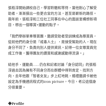
張栢淳開始調校自己，學習聆聽和等待，當他耐心了解受
助者，漸漸摸出一些更合宜的方法，甚至是嶄新的路徑。
兩年前，張栢淳和三位社工同事在中心的面談室構想新項
目，想出一個導賞+運動的點子。
「我們舉辦單車導賞團，邀請受助者受訓練成為導賞員，
從前他們的身分是『戒毒人士』，是接受幫助的人，現在
身分不同了，負責向別人提供資訊。記得一位女導賞員完
成工作後，獲得團友的讚賞和感謝感動得流淚。」
結他手、運動員……仍在和記者討論「身分認同」的張栢
淳過去因為擁有不同身分而在群體中得到肯定、找到方
向，去年他跟「智者女友」步上紅地氈，婚禮邀請卡被他
設定為手機通訊程式的icon picture，今日，老公這個身
分很重要。
◆Profile