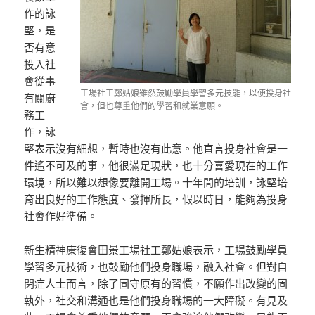
作的詠
堅，是
否有意
投入社
會從事
工場社工鄭姑娘雖然鼓勵學員學習多元技能，以便投身社
有關廚
會，但也尊重他們的學習和就業意願。
務工
作，詠
堅表示沒有細想，暫時也沒有此意。他直言投身社會是一
件遙不可及的事，他很滿足現狀，也十分喜愛現在的工作
環境，所以難以想像要離開工場。十年間的培訓，詠堅培
育出良好的工作態度、發揮所長，假以時日，能夠為投身
社會作好準備。
新生精神康復會田景工場社工鄭姑娘表示，工場鼓勵學員
學習多元技術，也鼓勵他們投身職場，融入社會。但對自
閉症人士而言，除了固守原有的習慣，不願作出改變的固
執外，社交和溝通也是他們投身職場的一大障礙。有見及