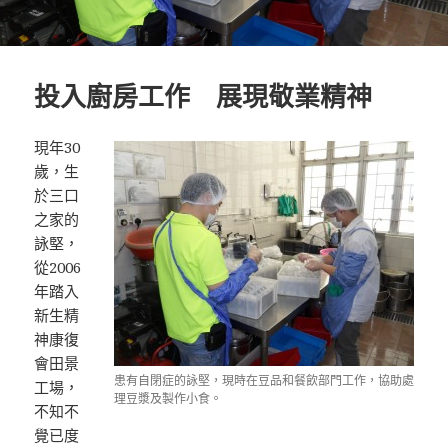
投入廚房工作 展現敬業精神
現年30
歲，生
於三口
之家的
詠堅，
從2006
年踏入
新生精
神康復
會田景
患有自閉症的詠堅，現時在豆品和餐飲部門工作，協助處
工場，
理豆漿及製作小食。
不知不
覺已度