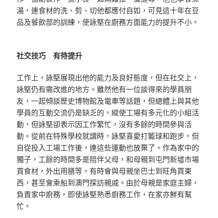
湯，連食材的洗、剪、切他都應付自如，可見這十年在豆
品及餐飲部的訓練，使詠堅在廚務方面能力的提升不小。
社交技巧 有待提升
工作上，詠堅展現出他的能力及良好態度，但在社交上，
詠堅仍有需改進的地方。雖然他有一位談得來的學員朋
友，一起傾談歷史博物館及電車等話題，但總體上與其他
學員的互動交流仍是缺乏的，縱使工場有多元化的小組活
動，但詠堅卻表示因工作繁忙，沒有多餘的時間參與活
動。從前在特殊學校就讀時，詠堅喜愛打籃球和跑步，但
自從投入工場工作後，連這些運動也放棄了。作為家中的
獨子，工餘的時間多是陪伴父母，和母親到屯門新墟市場
買食材，外出用膳等，有時會與母親坐巴士到旺角買東
西，甚至會乘船到澳門探訪親戚。由於母親是家庭主婦，
負責家中廚務，即使詠堅熟悉廚務工作，在家亦鮮有幫
忙。