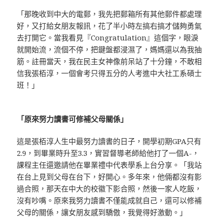
「那晚收到中大的電郵，我先把郵箱所有其他郵件都處理
好，又打給女朋友報訊，花了半小時左搞右搞才儲夠勇氣
去打開它。當我看見『Congratulation』這個字，眼淚
就開始流，流個不停，把鍵盤都浸濕了，媽媽還以為我抽
筋。註冊當天，我在民主女神像前呆站了十分鐘，不敢相
信我張栢淳，一個會考只得五分的人考進中大社工系碩士
班！」
「原來努力讀書可修補父母關係」
這是張栢淳人生中最努力讀書的日子，開學初期GPA只有
2.9，到畢業時升至3.3，實習督導老師給他打了一個A-，
課程主任還邀請他在畢業禮中代表學系上台分享。「我站
在台上見到父母在台下，好開心。多年來，他倆都沒有影
過合照，那天在中大的校徽下影合照，然後一家人吃飯，
沒有吵嘴。原來我努力讀書不僅能成就自己，還可以修補
父母的關係，讓女朋友感到驕傲，我覺得好激動。」