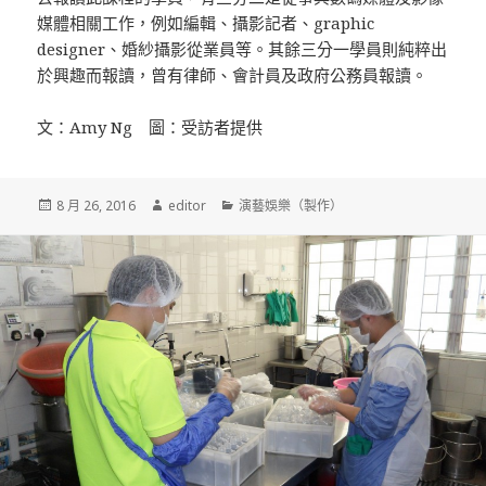
媒體相關工作，例如編輯、攝影記者、graphic
designer、婚紗攝影從業員等。其餘三分一學員則純粹出
於興趣而報讀，曾有律師、會計員及政府公務員報讀。
文：Amy Ng 圖：受訪者提供
發
8 月 26, 2016
作
editor
分
演藝娛樂（製作）
佈
者
類
於