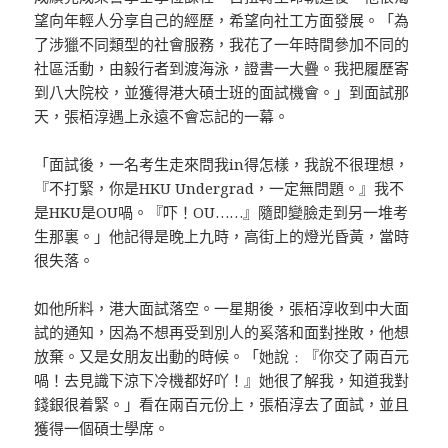
望向年輕人分享自己的經歷，希望向社工方面發展。「為
了涉獵不同類型的社會服務，我花了一年時間參加不同的
社區活動，由毅行者到渡海泳，證書一大疊。我把履歷寄
到八大院校，並獲得港大碩士班的面試機會。」到面試那
天，張栢淳遇上永遠不會忘記的一幕。
「面試後，一名考生走來問我in得怎樣，我說不很理想，
『不打緊，你是HKU Undergrad，一定無問題。』我不
是HKU是OU喎。『吓！OU……』隨即變臉走到另一堆考
生那裏。」他記得是晚上九時，高街上的燈光昏黃，當時
很失落。
如他所料，港大面試落空。一星期後，張栢淳收到中大面
試的通知，因為不想再受到別人的奚落和面對挫敗，他想
放棄。又是女朋友出動的時候。「她說﹕『你交了兩百元
喎！去見識下涼下冷機都好吖！』她很了解我，知道我對
錢銀很着緊。」看在兩百元份上，張栢淳去了面試，並且
獲得一個碩士學席。