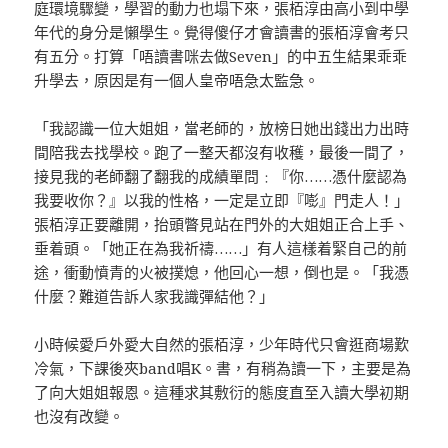
庭環境驟變，學習的動力也塌下來，張栢淳由高小到中學
年代的身分是懶學生。覺得傻仔才會讀書的張栢淳會考只
有五分。打算「唔讀書咪去做Seven」的中五生結果乖乖
升學去，原因是有一個人皇帝唔急太監急。
「我認識一位大姐姐，當老師的，放榜日她出錢出力出時
間陪我去找學校。跑了一整天都沒有收穫，最後一間了，
接見我的老師翻了翻我的成績單問﹕『你……憑什麼認為
我要收你？』以我的性格，一定是立即『嘭』門走人！」
張栢淳正要離開，抬頭瞥見站在門外的大姐姐正合上手、
垂着頭。「她正在為我祈禱……」有人這樣着緊自己的前
途，衝動憤青的火被撲熄，他回心一想，倒也是。「我憑
什麼？難道告訴人家我識彈結他？」
小時候愛戶外愛大自然的張栢淳，少年時代只會逛商場歎
冷氣，下課後夾band唱K。書，有稍為讀一下，主要是為
了向大姐姐報恩。這種求其敷衍的態度直至入讀大學初期
也沒有改變。