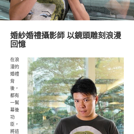
婚紗婚禮攝影師 以鏡頭雕刻浪漫
回憶
在浪
漫的
婚禮
背
後，
都有
一幫
幕後
功
臣，
將這