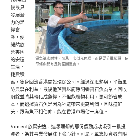
後最具
發展潛
力的是
糧食
業，便
毅然放
棄美國
餵魚講求耐性，切忌一次倒光魚糧，而是要分批拋灑，使
的安穩
每條魚都有足夠空間進食。
生活，
耗費積
蓄，隻身回流香港開設環保公司。經過深思熟慮，平衡風
險與潛在利益，最後他落實以廚餘飼養寶石魚為業。回收
廚餘並將其轉化成魚糧，不但能廢物利用，更可節省成
本。而選擇寶石魚是因為牠能帶來更高利潤，且味道鮮
美，跟海魚不相伯仲，能在香港市場佔一席位。
Vincent放棄安逸，追尋理想的那份傻勁成功吸引一批投
資者，為其事業發展注下強心針。可是，單靠投資者有限