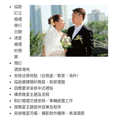
協助
訂立
婚禮
舉行
日期
清楚
婚禮
的預
算
預訂
酒席場地
安排註冊地點（註冊處／教堂／海外）
協助選擇婚紗晚裝、新郎禮服
因應要求安排中式禮俗
構思晚宴主題及流程
制訂婚禮交通安排／車輛統籌工作
按晚宴主題提供音樂及程序
安排晚宴司儀、攝影制作團隊、表演環節