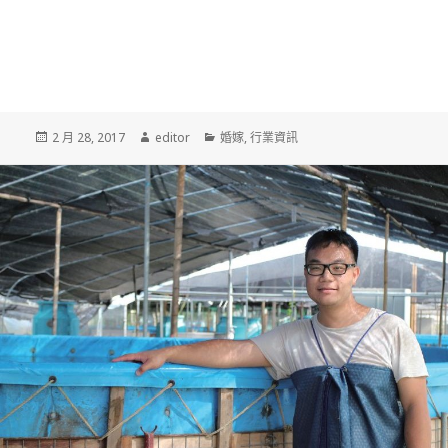
發
2 月 28, 2017
作
editor
分
婚嫁
,
行業資訊
佈
者
類
於