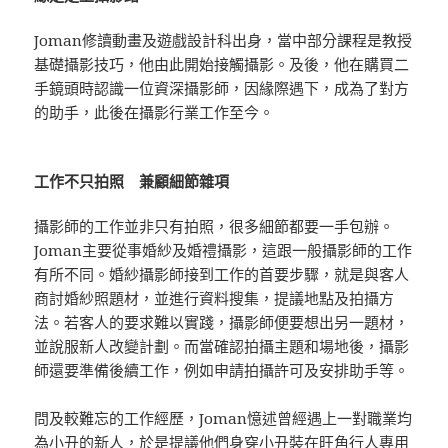
Joman修讀動畫及遊戲設計科出身，當中部分課程是教授
基礎攝影技巧，他由此開始接觸攝影。及後，他在購買二
手鏡頭時認識一位資深攝影師，因緣際遇下，成為了對方
的助手，此後在攝影行業工作至今。
工作不只拍照 兼顧細節雜項
攝影師的工作並非只有拍照，很多細節都要一手包辦。
Joman主要從事婚紗及婚禮攝影，這跟一般攝影師的工作
有所不同。婚紗攝影師接到工作的首要步驟，就是與客人
商討婚紗照題材，並進行資料搜集，提議地點及拍攝方
法。若客人的要求難以實踐，攝影師便要想出另一題材，
並說服新人改變計劃。而當確認拍攝主題和場地後，攝影
師還要準備後續工作，例如申請拍攝許可及安排助手等。
問及較難忘的工作經歷，Joman憶述曾經遇上一對職業均
為小丑的新人，於是提議他們身穿小丑裝在旺角行人專用