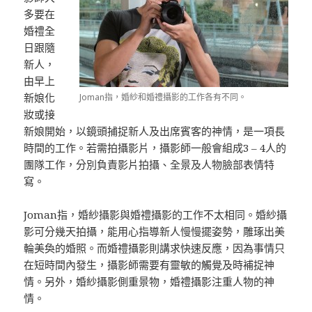
多要在
婚禮全
日跟隨
新人，
由早上
新娘化
Joman指，婚紗和婚禮攝影的工作各有不同。
妝或接
新娘開始，以鏡頭捕捉新人及出席賓客的神情，是一項長
時間的工作。若需拍攝影片，攝影師一般會組成3 – 4人的
團隊工作，分別負責影片拍攝、全景及人物臉部表情特
寫。
Joman指，婚紗攝影與婚禮攝影的工作不太相同。婚紗攝
影可分幾天拍攝，能用心指導新人慢慢擺姿勢，雕琢出美
輪美奐的婚照。而婚禮攝影則講求快速反應，因為事情只
在短時間內發生，攝影師需要有靈敏的觸覺及時補捉神
情。另外，婚紗攝影側重景物，婚禮攝影注重人物的神
情。