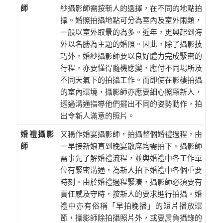
紗攝影師需按新人的選擇，在不同的地點拍
師
攝。婚照拍攝地點可分為室內及室外兩類，
一般以室外取景的為多。近年，更興起到海
外以名勝為主題的婚照。因此，除了攝影技
巧外，婚紗攝影師要以良好體力完成緊密的
行程，亦要懂得隨機應變，應付不同場所及
不同天氣下的拍攝工作。而即使在影樓拍攝
的室內環境，攝影師亦應要細心照顧新人，
透過溝通指導他們擺出不同的姿勢動作，拍
出令新人滿意的照片。
婚禮攝影
又稱作婚宴攝影師，拍攝整個婚禮過程，由
師
一早接新娘直到晚宴散席均需拍下。攝影師
需事先了解婚禮流程，並與婚禮中各工作單
位有緊密溝通，為新人拍下婚禮中各個重要
時刻。由於婚禮過程緊湊，攝影師必須要有
責任感及守時，按新人的要求進行拍攝。婚
禮中亦有俗稱「早拍晚播」的短片播放環
節，攝影師除拍攝照片外，或要肩負攝錄的