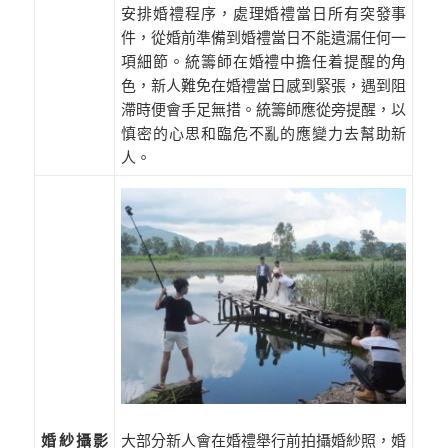
安排婚禮程序，處理婚禮當日所有突發事
件，從婚前準備到婚禮當日不能遺漏任何一
項細節。統籌師在婚禮中擔任着提醒的角
色，新人難免在婚禮當日感到緊張，遇到阻
滯時便會手足無措。統籌師應從旁提醒，以
慎密的心思和臨危不亂的應變力去幫助新
人。
大部分新人會在婚禮舉行前拍攝婚紗照，婚
婚紗攝影