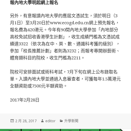
報內地大學明起網上報名
另外，有意報讀內地大學的應屆文憑試生，須於明日（3
月1日）至3月20日於www.ecogd.edu.cn網上預先報名，
報名費為420港元。今年有90間內地大學參加「內地部分
高校免試招收香港學生計劃」，收生成績門檻為文憑試成
績達3322（依次為在中、英、數、通識科考獲的級別），
參加「校長推薦計劃」者則為3232；而報考專開辦藝術、
體育類科目的院校，收生門檻為2211。
院校可安排面試或術科考試，7月下旬在網上公布錄取名
單。入讀內地大學並通過入息審查者，可獲每年1.5萬港元
全額資助或7500元半額資助。
2017年2月28日
發
2 月 28, 2017
作
editor
分
升學新聞
佈
者
類