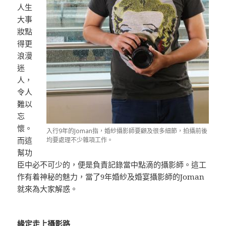
人生
大事
妝點
得更
浪漫
迷
人，
令人
難以
忘
懷。
入行9年的Joman指，婚紗攝影師要顧及很多細節，拍攝前後
而這
均要處理不少雜項工作。
幫功
臣中必不可少的，便是負責記錄當中點滴的攝影師。這工
作有着神秘的魅力，當了9年婚紗及婚宴攝影師的Joman
就來為大家解惑。
緣定走上攝影路