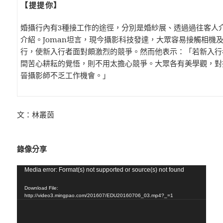
【提提你】
婚攝行內有3種接工作的途徑，分別是婚紗展、透過過往客人
介紹。Joman坦言，現今攝影科技發達，大眾容易接觸相機
行，使新入行者面對頗激烈的競爭。然而他表示：「若新入行
間苦心耕耘的覺悟，則不用太擔心競爭。大眾各有美學觀，對
晉攝影師不乏工作機會。」
文：林叢茵
錄像分享
視
Media error: Format(s) not supported or source(s) not found
訊
Download File:
播
http://video3.mingpao.com/201607/EDU20160706_03.mp4?_=1
放
器