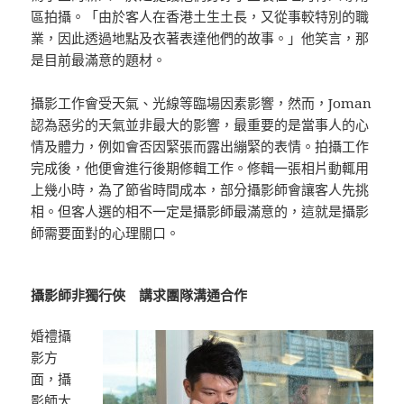
區拍攝。「由於客人在香港土生土長，又從事較特別的職
業，因此透過地點及衣著表達他們的故事。」他笑言，那
是目前最滿意的題材。
攝影工作會受天氣、光線等臨場因素影響，然而，Joman
認為惡劣的天氣並非最大的影響，最重要的是當事人的心
情及體力，例如會否因緊張而露出繃緊的表情。拍攝工作
完成後，他便會進行後期修輯工作。修輯一張相片動輒用
上幾小時，為了節省時間成本，部分攝影師會讓客人先挑
相。但客人選的相不一定是攝影師最滿意的，這就是攝影
師需要面對的心理關口。
攝影師非獨行俠 講求團隊溝通合作
婚禮攝
影方
面，攝
影師大