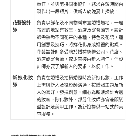
重任，並與剪接同事協作，務求在短時間內
製作出一段短片，供新人於晚宴上播放。
花藝設計
負責以鮮花及不同物料布置婚禮場地，一般
師
布置的地點有教堂、酒店及宴會廳等。設計
師需熟悉不同花卉的品種、特色及花語，運
用創意及技巧，將鮮花化身成婚禮的點綴。
花藝設計師多受聘於婚禮統籌公司、花店、
酒店或宴會廳，較少直接由新人聘任，但設
計師亦要了解新人的要求，以便工作。
新娘化妝
負責在婚禮及拍攝婚照時為新娘化妝，工作
師
上需與新人及攝影師溝通，按婚照主題及新
人的喜好，發揮創意，細心為新娘設計合適
的妝容。除化妝外，部分化妝師亦會兼顧髮
型設計及美甲工作，為新娘提供一站式的美
容服務。