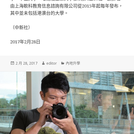
由上海軟科教育信息諮詢有限公司從2015年起每年發布，
其中並未包括港澳台的大學。
（中新社）
2017年2月28日
發
2 月 28, 2017
作
editor
分
內地升學
佈
者
類
於