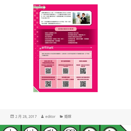
發
2 月 28, 2017
作
editor
分
婚嫁
佈
者
類
於