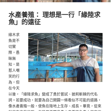
水產養殖： 理想是一行「緣陸求
魚」的遠征
緣木求
魚是不
切實
際，愚
昧無
知，是
惹人嘲
笑的行
為，但
在今天
以後，「緣陸求魚」變成了勇於嘗試、披荊斬棘的代名
詞。若要成功，就要為自己開闢一條看似不可能的道路，
像水產養殖一般，使魚在陸地上生存、成長。畢竟，從來