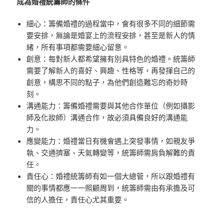
成為婚禮統籌師的條件
細心：籌備婚禮的過程當中，會有很多不同的細節需
要安排，無論是婚宴上的流程安排，甚至是新人的情
緒，所有事項都需要細心留意。
創意：每對新人都希望擁有別具特色的婚禮。統籌師
需要了解新人的喜好、興趣、性格等，再發揮自己的
創意，構思不同的點子，為他們創造難忘的奇妙時
刻。
溝通能力：籌備婚禮需要與其他合作單位（例如攝影
師及化妝師）溝通合作，故必須具備良好的溝通能
力。
應變能力：婚禮當日有機會遇上突發事情，如親友爭
執、交通擠塞、天氣轉變等，統籌師需肩負解難的責
任。
責任心：婚禮統籌師有如一個大總管，所以跟婚禮有
關的事情都應一一照顧周到，統籌師需由有承擔及可
信的人擔任，責任心尤其重要。