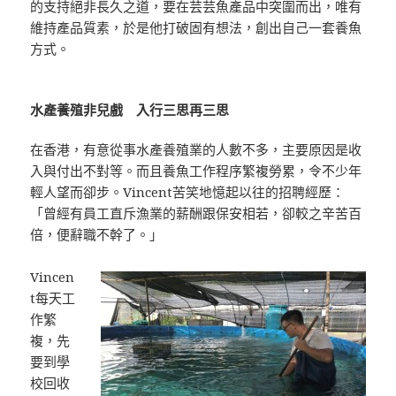
的支持絕非長久之道，要在芸芸魚產品中突圍而出，唯有
維持產品質素，於是他打破固有想法，創出自己一套養魚
方式。
水產養殖非兒戲 入行三思再三思
在香港，有意從事水產養殖業的人數不多，主要原因是收
入與付出不對等。而且養魚工作程序繁複勞累，令不少年
輕人望而卻步。Vincent苦笑地憶起以往的招聘經歷：
「曾經有員工直斥漁業的薪酬跟保安相若，卻較之辛苦百
倍，便辭職不幹了。」
Vincen
t每天工
作繁
複，先
要到學
校回收