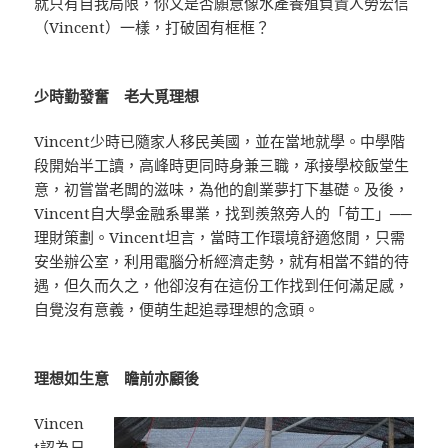
就只有自我局限，你又是否願意像水產養殖負責人勞宏信
（Vincent）一樣，打破固有框框？
少時勤發奮 老大覓理想
Vincent少時已隨家人移民美國，並在當地就學。中學階
段開始半工讀，高峰時更同時身兼三職，承接學校飯堂生
意，初嘗當老闆的滋味，為他的創業夢打下基礎。及後，
Vincent自大學金融系畢業，找到羨煞旁人的「荀工」──
理財策劃。Vincent坦言，當時工作環境舒適悠閒，只需
安坐辦公室，利用電腦分析經濟走勢，就有相當不錯的待
遇，但久而久之，他卻沒有在這份工作找到任何滿足感，
自覺沒有意義，便萌生起追尋理想的念頭。
理想如生意 瞻前亦顧後
Vincen
t認為日