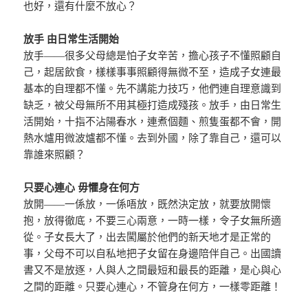
也好，還有什麼不放心？
放手 由日常生活開始
放手——很多父母總是怕子女辛苦，擔心孩子不懂照顧自
己，起居飲食，樣樣事事照顧得無微不至，造成子女連最
基本的自理都不懂。先不講能力技巧，他們連自理意識到
缺乏，被父母無所不用其極打造成殘孩。放手，由日常生
活開始，十指不沾陽春水，連煮個麵、煎隻蛋都不會，開
熱水爐用微波爐都不懂。去到外國，除了靠自己，還可以
靠誰來照顧？
只要心連心 毋懼身在何方
放開——一係放，一係唔放，既然決定放，就要放開懷
抱，放得徹底，不要三心兩意，一時一樣，令子女無所適
從。子女長大了，出去闖屬於他們的新天地才是正常的
事，父母不可以自私地把子女留在身邊陪伴自己。出國讀
書又不是放逐，人與人之間最短和最長的距離，是心與心
之間的距離。只要心連心，不管身在何方，一樣零距離！