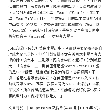
那有意去英國讀書的小朋友，又應該幾時起行呢？在回答
這個問題前，家長應該先了解英國的學制。英國的教育制
度大致分3個階段：6年小學（Year 1至Year 6）、5年中
學（Year 7至Year 11），完成Year 11的學生需參加英國
中學會考（GCSE），之後再報讀2年預科課程（Year 12
至Year 13），完成預科課程後，學生則要再參加英國高
級程度會考（A Level），以報考大學。
John認為，假如打算由小學起步，考量點主要是孩子的自
理能力是否足夠，但若計劃安排子女在英國念中學再考大
學的話，念完中一二離港，跟念完中四才起行，分別就很
大，「念完中一二，到英國便是讀Year 9、Year 10，讀
的是GCSE課程，程度或許比香港略低，容易適應。不
過，若是在香港完成中四，在英國便是Year 12入學，這
時就是讀A level課程，我個人認為A level比香港DSE艱
深很多，所以會建議這些學生，在離港前要特別強化英文
和數理能力，否則或會很吃力。」
文章刊於：[Happy PaMa 教得樂 第301期] (2020年7月7