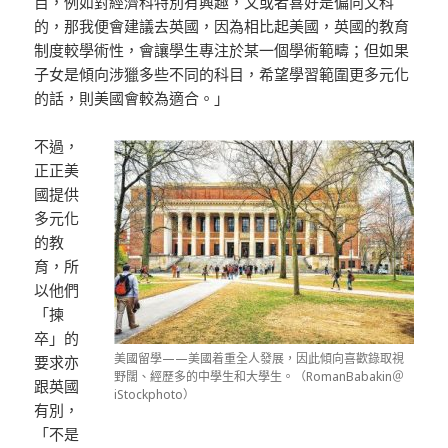
目，例如對經濟科特別有興趣，又或者喜好是偏向文科
的，那我便會建議去英國，因為相比起美國，英國的教育
制度較學術性，會讓學生專注於某一個學術範疇；但如果
子女是傾向涉獵多些不同的科目，希望學習範圍更多元化
的話，則美國會較為適合。」
不過，
正正美
國提供
多元化
的教
育，所
以他們
「揀
卒」的
美國留學——美國着重全人發展，因此傾向喜歡錄取視
要求亦
野闊、經歷多的中學生和大學生。（RomanBabakin＠
跟英國
iStockphoto）
有別，
「不是