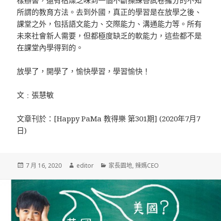
所謂的教育方法。去到外國，真正的學習是在放學之後、
課堂之外，包括語文能力、交際能力、溝通能力等。所有
未來社會新人需要，但都極度缺乏的軟能力，這些都不是
在課堂內學得到的。
放學了，開學了，愉快學習，學習愉快！
文﹕張慧敏
文章刊於：[Happy PaMa 教得樂 第301期] (2020年7月7
日)
發
7 月 16, 2020
作
editor
分
家長園地
,
辣媽CEO
佈
者
類
於