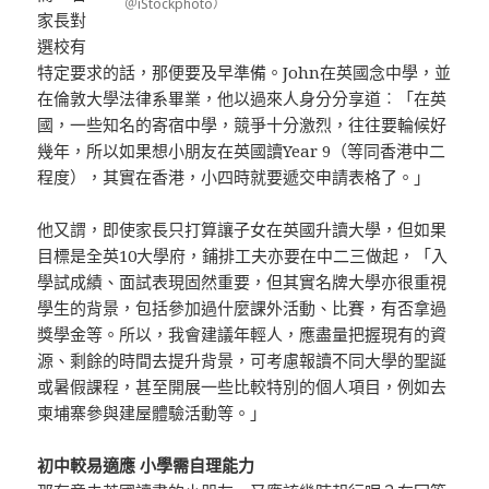
＠iStockphoto）
家長對
選校有
特定要求的話，那便要及早準備。John在英國念中學，並
在倫敦大學法律系畢業，他以過來人身分分享道︰「在英
國，一些知名的寄宿中學，競爭十分激烈，往往要輪候好
幾年，所以如果想小朋友在英國讀Year 9（等同香港中二
程度），其實在香港，小四時就要遞交申請表格了。」
他又謂，即使家長只打算讓子女在英國升讀大學，但如果
目標是全英10大學府，鋪排工夫亦要在中二三做起，「入
學試成績、面試表現固然重要，但其實名牌大學亦很重視
學生的背景，包括參加過什麼課外活動、比賽，有否拿過
獎學金等。所以，我會建議年輕人，應盡量把握現有的資
源、剩餘的時間去提升背景，可考慮報讀不同大學的聖誕
或暑假課程，甚至開展一些比較特別的個人項目，例如去
柬埔寨參與建屋體驗活動等。」
初中較易適應 小學需自理能力