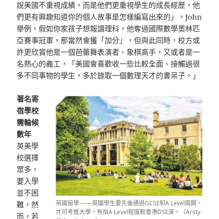
說美國不重視成績，而是他們更重視學生的成長經歷，他
們更有興趣知道你的個人故事是怎樣編寫出來的」。John
舉例，假如你家孩子想報讀理科，他奪過國際數學奧林匹
亞賽事冠軍，那當然會獲「加分」，但與此同時，校方或
許更欣賞他是一個芭蕾舞表演者、象棋高手，又或者是一
名熱心的義工，「美國會喜歡收一些比較全面、接觸過很
多不同事物的學生，多於錄取一個數理天才的書呆子。」
著名寄
宿學校
需輪候
數年
英美學
校選擇
眾多，
要入學
並不困
英國留學——英國學生要先後通過GCSE和A Level兩關，
難，然
才可考進大學，有指A Level程度較香港DSE深。（Arsty
而，若