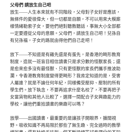
父母們 請放生自己吧
放生——人生本來就有不同階段，父母對子女好是應該，
無條件的愛很偉大，但一切都是自願，不可以用來大模廝
樣情緒勒索子女，要他們絕對聽教聽話，事無大小全部都
一定要遵從父母的意願。父母們，請放生自己吧！兒孫自
有兒孫福，子女的路就由得他們自己走吧！
放下——不知道是有雞先還是有蛋先，是香港的畸形教育
制度，造就一班盲目相信讀書只是求分數的怪獸家長；還
是愈來愈多沒有最怪獸、只有更怪獸的家長們攜手推波助
瀾，令香港教育制度變得更畸形？我肯定知道的是，受害
人屬誰？就是不論任何年紀，同樣備受壓抑、壓制的所有
學生們。放下執念，不要再追求什麼名校了，不要再把子
女當貨物和其他人比較了，選擇一間配合子女興趣能力的
學校，讓他們重拾讀書的樂趣可以嗎？
放學——出國讀書，最重要的是讓孩子開眼界，擴闊視
野。吸收知識不再局限於那些了無生趣、完全過時的教學
樣辦書，還有枯燥乏味到一個不斷操練答試卷攞分的不知