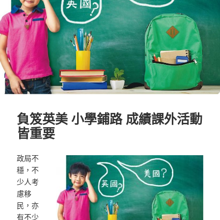
負笈英美 小學鋪路 成績課外活動
皆重要
政局不
穩，不
少人考
慮移
民，亦
有不少