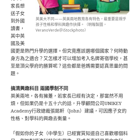
家長想
送子女
英美大不同——英美兩地教育各有特色，最重要是視乎
到外國
孩子性格和學科興趣作抉擇。（明報製圖，
讀書，
VeranoVerde＠iStockphoto）
其中英
國及美
國更是熱門升學的選擇。但究竟應該選哪個國家？何時動
身方為之適合？又怎樣才可以增加考入名牌寄宿學校，甚
至是頂尖學府的勝算呢？這些都是爸媽需要認真思量的問
題。
搞清興趣科目 兩國學制不同
英美兩地，各有擁躉，若家長已經有決定，那當然不用
煩，但如果仍是十五十六的話，升學顧問公司UNIKEY
Academy行政總裁張銘軒（John）建議，可因應子女的
性格、對學科的興趣去衡量。
「假如你的子女（中學生）已經實質知道自己喜歡哪個科