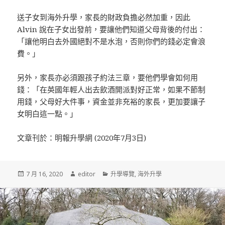
送子女到海外升學，家長的財政負擔必然加重，因此
Alvin 說在子女出發前，要讓他們知道父母背後的付出：
「讓他明白去外國絕對不是水泡，否則你們的錢必定會浪
費。」
另外，家長亦必須跟孩子約法三章，要他們學會如何用
錢：「在英國年輕人出去飲酒開派對好正常，如果不節制
用錢，父母好大件事，資金並非充裕的家長，更加要讓子
女明白這一點。」
文章刊於：明報升學網 (2020年7月3日)
發
7 月 16, 2020
作
editor
分
升學導覽
,
海外升學
佈
者
類
於