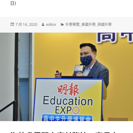
日)
發
7 月 16, 2020
作
editor
分
升學導覽
,
美國升學
,
英國升學
佈
者
類
於