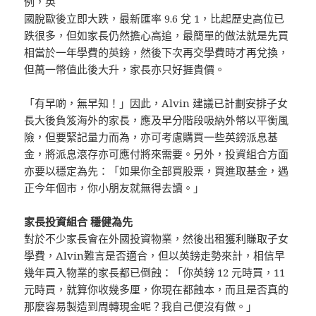
例，英
國脫歐後立即大跌，最新匯率 9.6 兌 1，比起歷史高位已
跌很多，但如家長仍然擔心高追，最簡單的做法就是先買
相當於一年學費的英鎊，然後下次再交學費時才再兌換，
但萬一幣值此後大升，家長亦只好捱貴價。
「有早啲，無早知！」因此，Alvin 建議已計劃安排子女
長大後負笈海外的家長，應及早分階段吸納外幣以平衡風
險，但要緊記量力而為，亦可考慮購買一些英鎊派息基
金，將派息滾存亦可應付將來需要。另外，投資組合方面
亦要以穩定為先：「如果你全部買股票，買進取基金，遇
正今年個市，你小朋友就無得去讀。」
家長投資組合 穩健為先
對於不少家長會在外國投資物業，然後出租獲利賺取子女
學費，Alvin難言是否適合，但以英鎊走勢來計，相信早
幾年買入物業的家長都已倒蝕：「你英鎊 12 元時買，11
元時買，就算你收幾多厘，你現在都蝕本，而且是否真的
那麼容易製造到周轉現金呢？我自己便沒有做。」