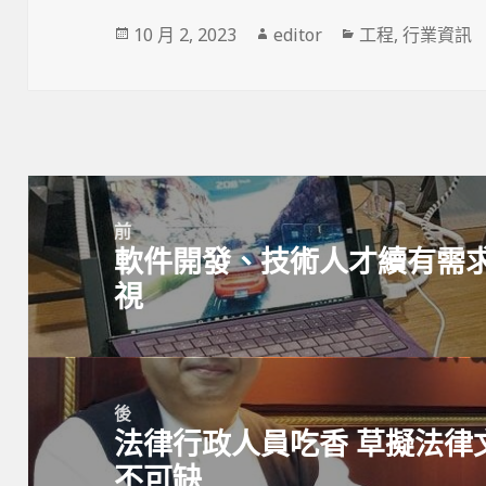
發
10 月 2, 2023
作
editor
分
工程
,
行業資訊
佈
者
類
於
文
章
導
前
覽
軟件開發、技術人才續有需求
上
視
一
篇
文
章：
後
法律行政人員吃香 草擬法律
下
不可缺
一