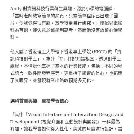
Andy 對資訊科技行業萌生興趣，源於小學的電腦課，
「當時老師教寫簡單的網頁，只需簡單程序已出現了圖
片，令我覺得很有趣，放學後更自行研究。」聯招以電腦
科為首選，卻失意於舊學制高考，然而他沒有放棄心儀學
科。
他入讀了香港理工大學轄下香港專上學院 (HKCC) 的「資
訊科技副學士」，為升「U」打好知識根基。透過副學士
課程，不僅讓他掌握了基本的行業技能，包括：不同的程
式語言、軟件開發程序等，更重拾了學習的信心，也拓闊
了其眼界，並發現就業出路較預期多元化。
選科首重興趣 重拾學習信心
「其中『Visual Interface and Interaction Design and
Development (視覺介面和互動設計與開發)』一科最為
有趣，讓我學會如何從人性化、美感的角度進行設計，當