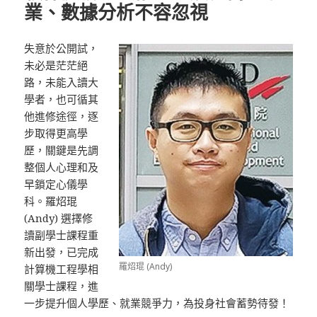
業、數據分析不容忽視
失意於公開試，
未必是茫茫絕
路，未能入讀大
學者，也可循其
他進修途徑，逐
步取得更高學
歷，關鍵是先調
整個人心理和及
早鎖定心儀學
科。羅炤琨
(Andy) 選擇修
讀副學士課程重
新出發，已完成
羅炤琨 (Andy)
計算機工程學相
關學士課程，進
一步提升個人學歷、就業競爭力，為投身社會蓄勢待發！