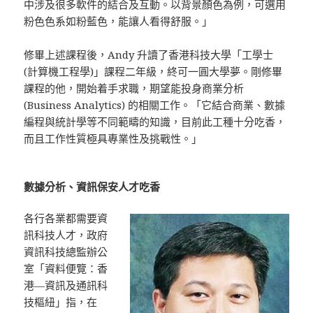
中涉及很多軟件的結合及互動。以背景顏色為例，可選用
粉色色系如粉藍色，能讓人看得舒服。」
修畢上述課程後，Andy 升讀了香港科技大學「工學士
(計算機工程學)」課程二年級，終可一圓大學夢。剛修畢
課程的他，開始着手求職，期望能投身商業分析
(Business Analytics) 的相關工作。「它結合商業、數據
編程與統計學等不同範疇的知識，目前此工種十分吃香，
而且工作性質極具專業性及挑戰性。」
數據分析、資訊保安人才吃香
各行各業都需要資
訊科技人才，政府
資訊科技總監辦公
室「資料便覽：香
港—資訊及通訊科
技樞紐」指，在